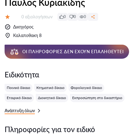
Παυλος Κυριακιδης
Αξιολογήσεις:
0 αξιολογήσεων
0
0
0
Αξιολόγηση:
Δικηγόρος
Καλαποθακη 8
ΟΙ ΠΛΗΡΟΦΟΡΊΕΣ ΔΕΝ ΈΧΟΥΝ ΕΠΑΛΗΘΕΥΤΕΊ
Ειδικότητα
Ποινικό δίκαιο
Κτηματικό δίκαιο
Φορολογικό δίκαιο
Εταιρικό δίκαιο
Διοικητικό δίκαιο
Εκπροσώπηση στο δικαστήριο
Ανάπτυξη όλων
Πληροφορίες για τον ειδικό