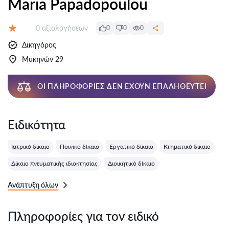
Maria Papadopoulou
Αξιολογήσεις:
0 αξιολογήσεων
0
0
0
Αξιολόγηση:
Δικηγόρος
Μυκηνών 29
ΟΙ ΠΛΗΡΟΦΟΡΊΕΣ ΔΕΝ ΈΧΟΥΝ ΕΠΑΛΗΘΕΥΤΕΊ
Ειδικότητα
Ιατρικό δίκαιο
Ποινικό δίκαιο
Εργατικό δίκαιο
Κτηματικό δίκαιο
Δίκαιο πνευματικής ιδιοκτησίας
Διοικητικό δίκαιο
Ανάπτυξη όλων
Πληροφορίες για τον ειδικό