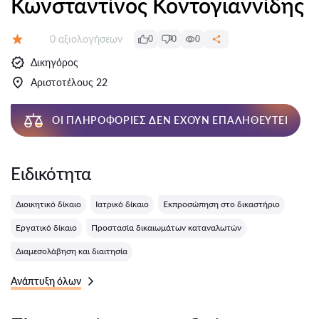
Κωνσταντίνος Κοντογιαννίδης
Αξιολογήσεις:
0 αξιολογήσεων
0
0
0
Αξιολόγηση:
Δικηγόρος
Αριστοτέλους 22
ΟΙ ΠΛΗΡΟΦΟΡΊΕΣ ΔΕΝ ΈΧΟΥΝ ΕΠΑΛΗΘΕΥΤΕΊ
Ειδικότητα
Διοικητικό δίκαιο
Ιατρικό δίκαιο
Εκπροσώπηση στο δικαστήριο
Εργατικό δίκαιο
Προστασία δικαιωμάτων καταναλωτών
Διαμεσολάβηση και διαιτησία
Ανάπτυξη όλων