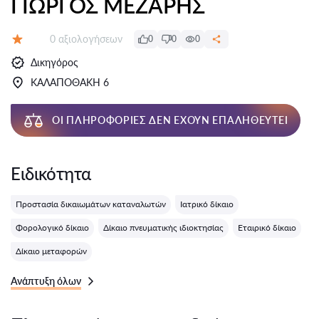
ΓΙΩΡΓΟΣ ΜΕΖΑΡΗΣ
Αξιολογήσεις:
0 αξιολογήσεων
0
0
0
Αξιολόγηση:
Δικηγόρος
ΚΑΛΑΠΟΘΑΚΗ 6
ΟΙ ΠΛΗΡΟΦΟΡΊΕΣ ΔΕΝ ΈΧΟΥΝ ΕΠΑΛΗΘΕΥΤΕΊ
Ειδικότητα
Προστασία δικαιωμάτων καταναλωτών
Ιατρικό δίκαιο
Φορολογικό δίκαιο
Δίκαιο πνευματικής ιδιοκτησίας
Εταιρικό δίκαιο
Δίκαιο μεταφορών
Ανάπτυξη όλων