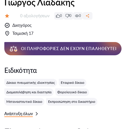
Γιώργος Λιαδάκης
Αξιολογήσεις:
0 αξιολογήσεων
0
0
0
Αξιολόγηση:
Δικηγόρος
Τσιμισκή 17
ΟΙ ΠΛΗΡΟΦΟΡΊΕΣ ΔΕΝ ΈΧΟΥΝ ΕΠΑΛΗΘΕΥΤΕΊ
Ειδικότητα
Δίκαιο πνευματικής ιδιοκτησίας
Εταιρικό δίκαιο
Διαμεσολάβηση και διαιτησία
Φορολογικό δίκαιο
Μεταναστευτικό δίκαιο
Εκπροσώπηση στο δικαστήριο
Ανάπτυξη όλων