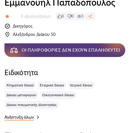
Εμμανουήλ Παπαδόπουλος
Αξιολογήσεις:
0 αξιολογήσεων
0
0
3
Αξιολόγηση:
Δικηγόρος
Αλεξάνδρου Διάκου 50
ΟΙ ΠΛΗΡΟΦΟΡΊΕΣ ΔΕΝ ΈΧΟΥΝ ΕΠΑΛΗΘΕΥΤΕΊ
Ειδικότητα
Κτηματικό δίκαιο
Εταιρικό δίκαιο
Ιατρικό δίκαιο
Δίκαιο μεταφορών
Οικογενειακό δίκαιο
Δίκαιο πνευματικής ιδιοκτησίας
Ανάπτυξη όλων