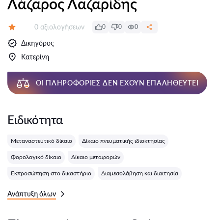
Λάζαρος Λαζαρίδης
Αξιολογήσεις:
0 αξιολογήσεων
0
0
0
Αξιολόγηση:
Δικηγόρος
Κατερίνη
ΟΙ ΠΛΗΡΟΦΟΡΊΕΣ ΔΕΝ ΈΧΟΥΝ ΕΠΑΛΗΘΕΥΤΕΊ
Ειδικότητα
Μεταναστευτικό δίκαιο
Δίκαιο πνευματικής ιδιοκτησίας
Φορολογικό δίκαιο
Δίκαιο μεταφορών
Εκπροσώπηση στο δικαστήριο
Διαμεσολάβηση και διαιτησία
Ανάπτυξη όλων