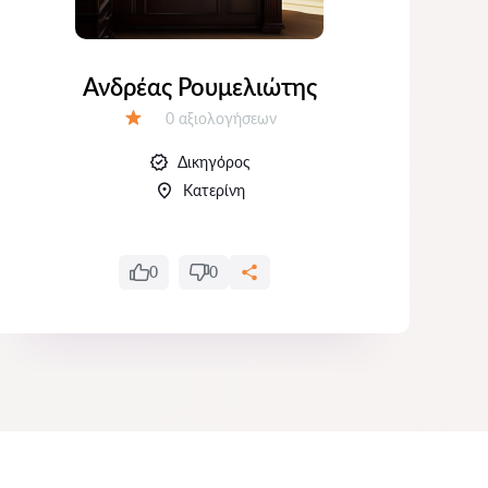
Ανδρέας Ρουμελιώτης
ΚΑ
Αξιολογήσεις:
0 αξιολογήσεων
Αξιολόγηση:
Δικηγόρος
Κατερίνη
0
0