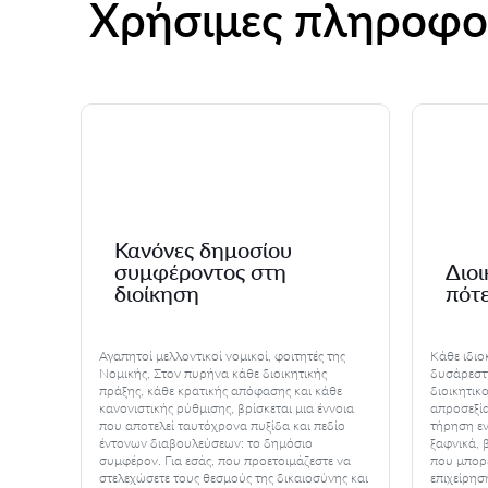
Χρήσιμες πληροφο
Κανόνες δημοσίου
α
συμφέροντος στη
Διοι
ς
διοίκηση
πότ
 οι
Αγαπητοί μελλοντικοί νομικοί, φοιτητές της
Κάθε ιδιο
κτο
Νομικής, Στον πυρήνα κάθε διοικητικής
δυσάρεστη
σαίες
πράξης, κάθε κρατικής απόφασης και κάθε
διοικητικ
 αυτών
κανονιστικής ρύθμισης, βρίσκεται μια έννοια
απροσεξία
κή
που αποτελεί ταυτόχρονα πυξίδα και πεδίο
τήρηση εν
γοντας
έντονων διαβουλεύσεων: το δημόσιο
ξαφνικά, 
ς, τη
συμφέρον. Για εσάς, που προετοιμάζεστε να
που μπορε
α της
στελεχώσετε τους θεσμούς της δικαιοσύνης και
επιχείρησ