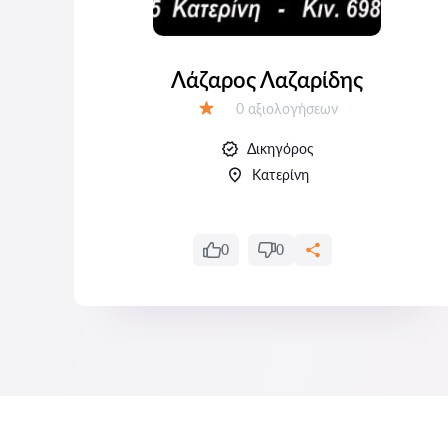
Σ
Λάζαρος Λαζαρίδης
Αξιολογήσεις:
0 αξιολογήσεων
Αξιολόγηση:
Δικηγόρος
Κατερίνη
0
0