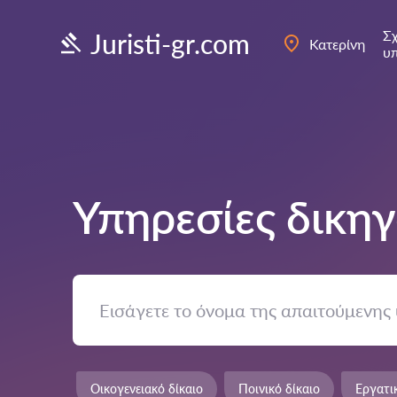
Σχ
Juristi-gr.com
Κατερίνη
υ
Υπηρεσίες δικη
Οικογενειακό δίκαιο
Ποινικό δίκαιο
Εργατι