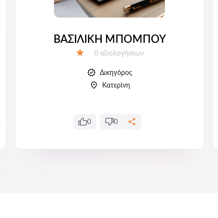
ΒΑΣΙΛΙΚΗ ΜΠΟΜΠΟΥ
Αξιολογήσεις:
0 αξιολογήσεων
Αξιολόγηση:
Δικηγόρος
Κατερίνη
0
0