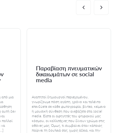
Παραβίαση πνευματικών
Πό
ων
δικαιωμάτων σε social
κα
ν
media
σή
 από μια
Αγαπητοί δημιουργοί περιεχομένου,
Κάθε ε
ια
γνωρίζουμε πόση αγάπη, χρόνο και ταλέντο
Όμως, 
 αίσθηση
επενδύετε σε κάθε φωτογραφία, βίντεο, κείμενο
μέσα α
η αυτή δεν
ή μουσική σύνθεση που ανεβάζετε στα social
εμπορι
ίναι
media. Είστε οι αφηγητές του ψηφιακού μας
απλώς 
υ πολλοί
κόσμου, οι καλλιτέχνες που δίνουν χρώμα στις
ψυχή τ
 να
οθόνες μας. Όμως, τι συμβαίνει όταν κάποιος
επαφής
[…]
παίρνει τη δουλειά σας, χωρίς άδεια, και την
όχι μό