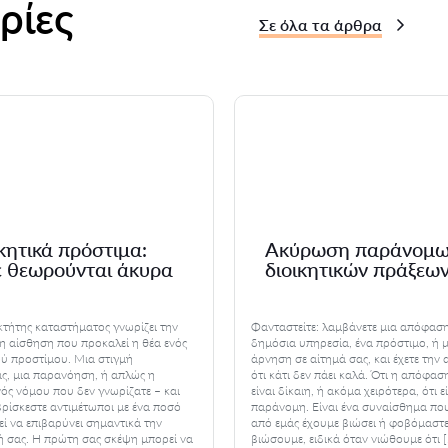
ρίες
Σε όλα τα άρθρα
κητικά πρόστιμα:
Ακύρωση παράνομ
ε θεωρούνται άκυρα
διοικητικών πράξεω
κτήτης καταστήματος γνωρίζει την
Φανταστείτε: λαμβάνετε μια απόφαση
 αίσθηση που προκαλεί η θέα ενός
δημόσια υπηρεσία, ένα πρόστιμο, ή μ
ού προστίμου. Μια στιγμή
άρνηση σε αίτημά σας, και έχετε την
ς, μια παρανόηση, ή απλώς η
ότι κάτι δεν πάει καλά. Ότι η απόφασ
ός νόμου που δεν γνωρίζατε – και
είναι δίκαιη, ή ακόμα χειρότερα, ότι ε
βρίσκεστε αντιμέτωποι με ένα ποσό
παράνομη. Είναι ένα συναίσθημα πο
ί να επιβαρύνει σημαντικά την
από εμάς έχουμε βιώσει ή φοβόμαστε
ή σας. Η πρώτη σας σκέψη μπορεί να
βιώσουμε, ειδικά όταν νιώθουμε ότι 