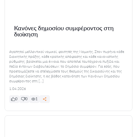
Κανόνες δημοσίου συμφέροντος στη
διοίκηση
Αγαπητοί μελλοντικοί νομικοί, φοιτητές της Νομικής, Στον πυρήνα κάθε
διοικητικής πράξης, κάθε κρατικής απόφασης και κάθε κανονιστικής
ρύθμισης, βρίσκεται μια έννοια που αποτελεί ταυτόχρονα πυξίδα και
πεδίο έντονων διαβουλεύσεων: το δημόσιο συμφέρον. Για εσάς, που
προετοιμάζεστε να στελεχώσετε τους θεσμούς της δικαιοσύνης και της
δημόσιας διοίκησης, η εις βάθος κατανόηση των Κανόνων δημοσίου
συμφέροντος στη […]
1.04.2026
0
0
1