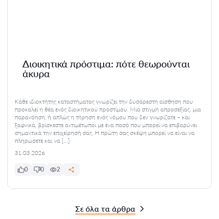
Διοικητικά πρόστιμα: πότε θεωρούνται
άκυρα
Κάθε ιδιοκτήτης καταστήματος γνωρίζει την δυσάρεστη αίσθηση που
προκαλεί η θέα ενός διοικητικού προστίμου. Μια στιγμή απροσεξίας, μια
παρανόηση, ή απλώς η τήρηση ενός νόμου που δεν γνωρίζατε – και
ξαφνικά, βρίσκεστε αντιμέτωποι με ένα ποσό που μπορεί να επιβαρύνει
σημαντικά την επιχείρησή σας. Η πρώτη σας σκέψη μπορεί να είναι να
πληρώσετε και να […]
31.03.2026
0
0
2
Σε όλα τα άρθρα