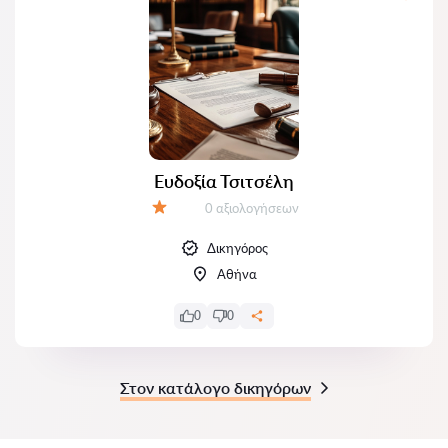
Ευδοξία Τσιτσέλη
Αξιολογήσεις:
0 αξιολογήσεων
Αξιολόγηση:
Δικηγόρος
Αθήνα
0
0
Στον κατάλογο δικηγόρων