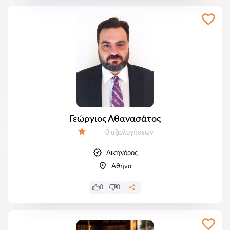
Γεώργιος Αθανασάτος
Αξιολογήσεις:
0 αξιολογήσεων
Αξιολόγηση:
Δικηγόρος
Αθήνα
0
0