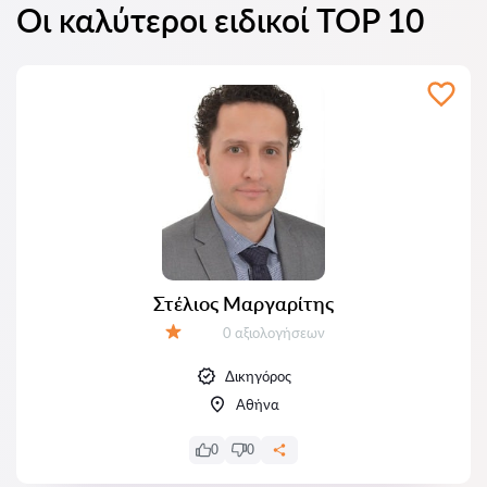
Οι καλύτεροι ειδικοί TOP 10
Στέλιος Μαργαρίτης
Αξιολογήσεις:
0 αξιολογήσεων
Αξιολόγηση:
Δικηγόρος
Αθήνα
0
0