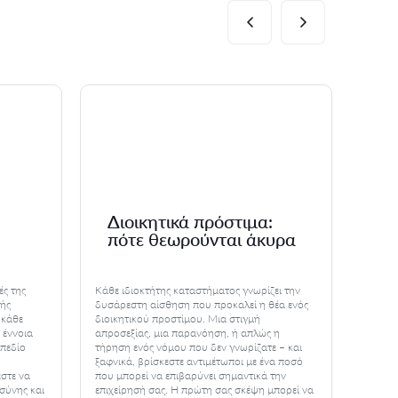
Διοικητικά πρόστιμα:
Ακ
πότε θεωρούνται άκυρα
δι
ές της
Κάθε ιδιοκτήτης καταστήματος γνωρίζει την
Φαντασ
κής
δυσάρεστη αίσθηση που προκαλεί η θέα ενός
δημόσι
 κάθε
διοικητικού προστίμου. Μια στιγμή
άρνηση
 έννοια
απροσεξίας, μια παρανόηση, ή απλώς η
ότι κά
 πεδίο
τήρηση ενός νόμου που δεν γνωρίζατε – και
είναι δ
ξαφνικά, βρίσκεστε αντιμέτωποι με ένα ποσό
παράνο
εστε να
που μπορεί να επιβαρύνει σημαντικά την
από εμ
σύνης και
επιχείρησή σας. Η πρώτη σας σκέψη μπορεί να
βιώσου