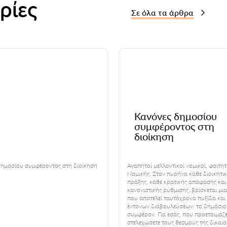
ρίες
Σε όλα τα άρθρα
Κανόνες δημοσίου
συμφέροντος στη
διοίκηση
δημοσίου συμφέροντος στη διοίκηση
Αγαπητοί μελλοντικοί νομικοί, φοιτητ
Νομικής, Στον πυρήνα κάθε διοικητι
πράξης, κάθε κρατικής απόφασης και
κανονιστικής ρύθμισης, βρίσκεται μια
που αποτελεί ταυτόχρονα πυξίδα και
έντονων διαβουλεύσεων: το δημόσιο
συμφέρον. Για εσάς, που προετοιμάζ
στελεχώσετε τους θεσμούς της δικαιο