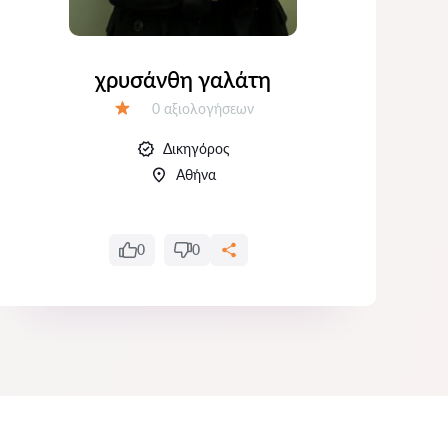
χρυσάνθη γαλάτη
Αξιολογήσεις:
0 αξιολογήσεων
Αξιολόγηση:
Δικηγόρος
Αθήνα
0
0