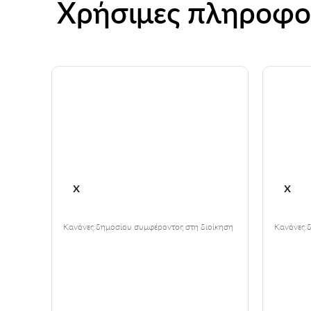
Χρήσιμες πληροφο
x
x
 τη
Κανόνες δημοσίου συμφέροντος στη διοίκηση
Κανόνες 
 καρπός
ρουν
υν τις
 τις
ι οι
 είναι