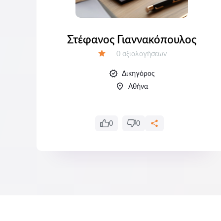
Στέφανος Γιαννακόπουλος
Αξιολογήσεις:
0 αξιολογήσεων
Αξιολόγηση:
Δικηγόρος
Αθήνα
0
0