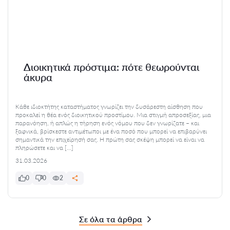
Διοικητικά πρόστιμα: πότε θεωρούνται
άκυρα
Κάθε ιδιοκτήτης καταστήματος γνωρίζει την δυσάρεστη αίσθηση που
προκαλεί η θέα ενός διοικητικού προστίμου. Μια στιγμή απροσεξίας, μια
παρανόηση, ή απλώς η τήρηση ενός νόμου που δεν γνωρίζατε – και
ξαφνικά, βρίσκεστε αντιμέτωποι με ένα ποσό που μπορεί να επιβαρύνει
σημαντικά την επιχείρησή σας. Η πρώτη σας σκέψη μπορεί να είναι να
πληρώσετε και να […]
31.03.2026
0
0
2
Σε όλα τα άρθρα