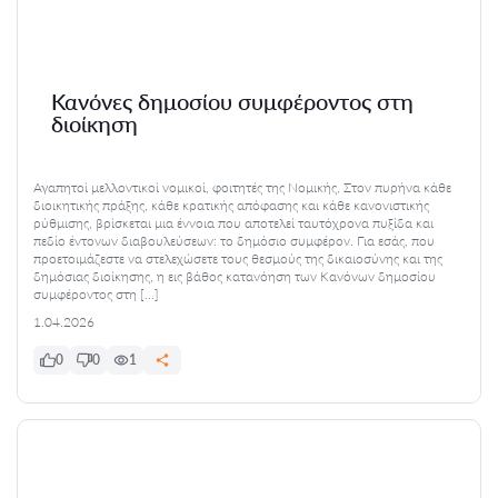
Κανόνες δημοσίου συμφέροντος στη
διοίκηση
Αγαπητοί μελλοντικοί νομικοί, φοιτητές της Νομικής, Στον πυρήνα κάθε
διοικητικής πράξης, κάθε κρατικής απόφασης και κάθε κανονιστικής
ρύθμισης, βρίσκεται μια έννοια που αποτελεί ταυτόχρονα πυξίδα και
πεδίο έντονων διαβουλεύσεων: το δημόσιο συμφέρον. Για εσάς, που
προετοιμάζεστε να στελεχώσετε τους θεσμούς της δικαιοσύνης και της
δημόσιας διοίκησης, η εις βάθος κατανόηση των Κανόνων δημοσίου
συμφέροντος στη […]
1.04.2026
0
0
1