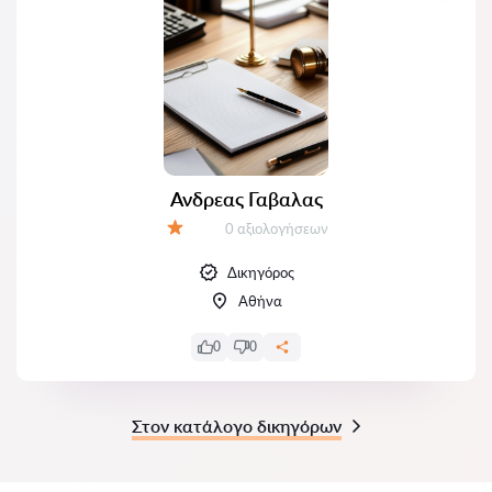
Ανδρεας Γαβαλας
Αξιολογήσεις:
0 αξιολογήσεων
Αξιολόγηση:
Δικηγόρος
Αθήνα
0
0
Στον κατάλογο δικηγόρων