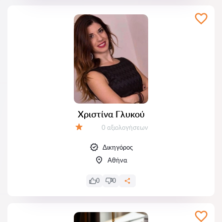
Χριστίνα Γλυκού
Αξιολογήσεις:
0 αξιολογήσεων
Αξιολόγηση:
Δικηγόρος
Αθήνα
0
0