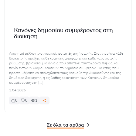
Κανόνες δημοσίου συμφέροντος στη
διοίκηση
Αγαπητοί μελλοντικοί νομικοί, φοιτητές της Νομικής, Στον πυρήνα κάθε
διοικητικής πράξης, κάθε κρατικής απόφασης και κάθε κανονιστικής
ρύθμισης, βρίσκεται μια έννοια που αποτελεί ταυτόχρονα πυξίδα και
πεδίο έντονων διαβουλεύσεων: το δημόσιο συμφέρον. Για εσάς, που
προετοιμάζεστε να στελεχώσετε τους θεσμούς της δικαιοσύνης και της
δημόσιας διοίκησης, η εις βάθος κατανόηση των Κανόνων δημοσίου
συμφέροντος στη […]
1.04.2026
0
0
1
Σε όλα τα άρθρα