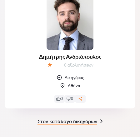
Δημήτρης Ανδριόπουλος
Αξιολογήσεις:
0 αξιολογήσεων
Αξιολόγηση:
Δικηγόρος
Αθήνα
0
0
Στον κατάλογο δικηγόρων