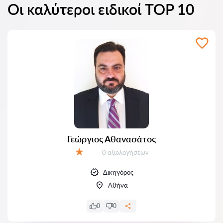
Οι καλύτεροι ειδικοί TOP 10
Γεώργιος Αθανασάτος
Αξιολογήσεις:
0 αξιολογήσεων
Αξιολόγηση:
Δικηγόρος
Αθήνα
0
0