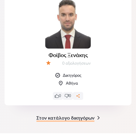
Φοίβος Ξενάκης
Αξιολογήσεις:
0 αξιολογήσεων
Αξιολόγηση:
Δικηγόρος
Αθήνα
0
0
Στον κατάλογο δικηγόρων