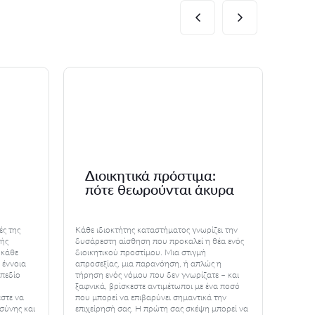
Διοικητικά πρόστιμα:
Ακ
πότε θεωρούνται άκυρα
δι
ές της
Κάθε ιδιοκτήτης καταστήματος γνωρίζει την
Φαντασ
κής
δυσάρεστη αίσθηση που προκαλεί η θέα ενός
δημόσι
 κάθε
διοικητικού προστίμου. Μια στιγμή
άρνηση
 έννοια
απροσεξίας, μια παρανόηση, ή απλώς η
ότι κά
 πεδίο
τήρηση ενός νόμου που δεν γνωρίζατε – και
είναι δ
ξαφνικά, βρίσκεστε αντιμέτωποι με ένα ποσό
παράνο
εστε να
που μπορεί να επιβαρύνει σημαντικά την
από εμ
σύνης και
επιχείρησή σας. Η πρώτη σας σκέψη μπορεί να
βιώσου