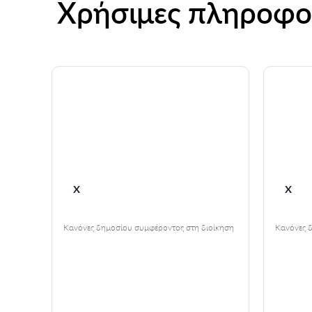
Χρήσιμες πληροφο
x
x
 τη
Κανόνες δημοσίου συμφέροντος στη διοίκηση
Κανόνες 
 καρπός
ρουν
υν τις
 τις
ι οι
 είναι