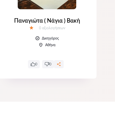
Παναγιώτα ( Νάγια ) Βακή
Αξιολογήσεις:
0 αξιολογήσεων
Αξιολόγηση:
Δικηγόρος
Αθήνα
0
0