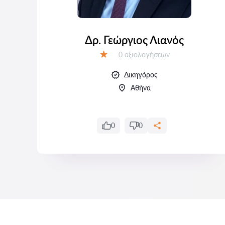
Δρ. Γεώργιος Λιανός
Αξιολογήσεις:
0 αξιολογήσεων
Αξιολόγηση:
Δικηγόρος
Αθήνα
0
0