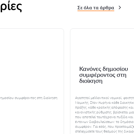
ρίες
Σε όλα τα άρθρα
Κανόνες δημοσίου
συμφέροντος στη
διοίκηση
δημοσίου συμφέροντος στη διοίκηση
Αγαπητοί μελλοντικοί νομικοί, φοιτητ
Νομικής, Στον πυρήνα κάθε διοικητι
πράξης, κάθε κρατικής απόφασης και
κανονιστικής ρύθμισης, βρίσκεται μια
που αποτελεί ταυτόχρονα πυξίδα και
έντονων διαβουλεύσεων: το δημόσιο
συμφέρον. Για εσάς, που προετοιμάζ
στελεχώσετε τους θεσμούς της δικαιο