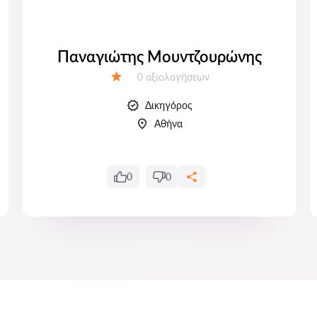
Παναγιώτης Μουντζουρώνης
Αξιολογήσεις:
0 αξιολογήσεων
Αξιολόγηση:
Δικηγόρος
Αθήνα
0
0