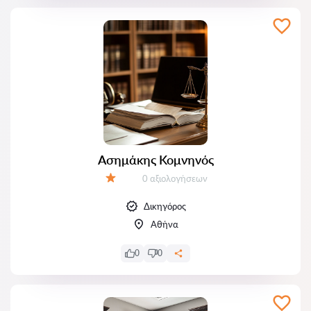
Ασημάκης Κομνηνός
Αξιολογήσεις:
0 αξιολογήσεων
Αξιολόγηση:
Δικηγόρος
Αθήνα
0
0