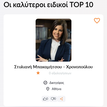
Οι καλύτεροι ειδικοί TOP 10
Στυλιανή Μπακαμήτσου – Χρονοπούλου
Αξιολογήσεις:
0 αξιολογήσεων
Αξιολόγηση:
Δικηγόρος
Αθήνα
0
0