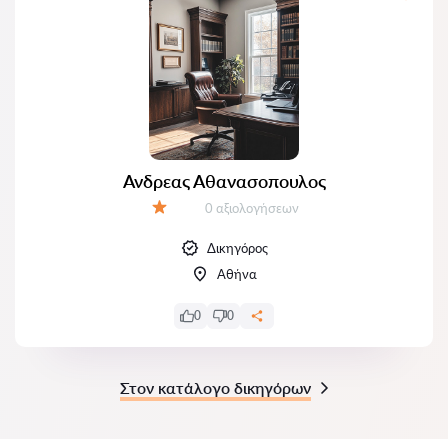
Ανδρεας Αθανασοπουλος
Αξιολογήσεις:
0 αξιολογήσεων
Αξιολόγηση:
Δικηγόρος
Αθήνα
0
0
Στον κατάλογο δικηγόρων