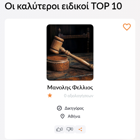
Οι καλύτεροι ειδικοί TOP 10
Μανολης Φελλιος
Αξιολογήσεις:
0 αξιολογήσεων
Αξιολόγηση:
Δικηγόρος
Αθήνα
0
0