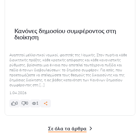
Κανόνες δημοσίου συμφέροντος στη
διοίκηση
Αγαπητοί μελλοντικοί νομικοί, φοιτητές της Νομικής, Στον πυρήνα κάθε
διοικητικής πράξης, κάθε κρατικής απόφασης και κάθε κανονιστικής
ρύθμισης, βρίσκεται μια έννοια που αποτελεί ταυτόχρονα πυξίδα και
πεδίο έντονων διαβουλεύσεων: το δημόσιο συμφέρον. Για εσάς, που
προετοιμάζεστε να στελεχώσετε τους θεσμούς της δικαιοσύνης και της
δημόσιας διοίκησης, η εις βάθος κατανόηση των Κανόνων δημοσίου
συμφέροντος στη […]
1.04.2026
0
0
1
Σε όλα τα άρθρα