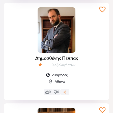
Δημοσθένης Πέππας
Αξιολογήσεις:
0 αξιολογήσεων
Αξιολόγηση:
Δικηγόρος
Αθήνα
0
0