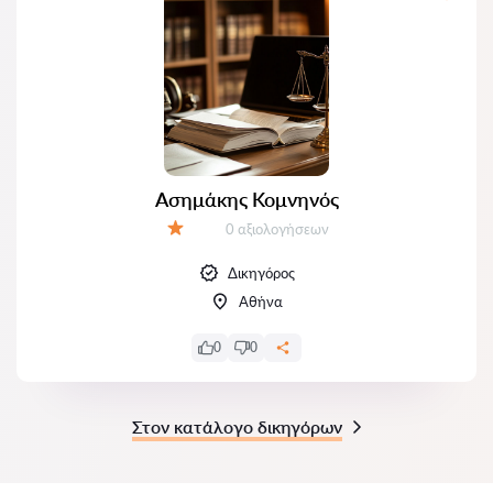
Ασημάκης Κομνηνός
Αξιολογήσεις:
0 αξιολογήσεων
Αξιολόγηση:
Δικηγόρος
Αθήνα
0
0
Στον κατάλογο δικηγόρων