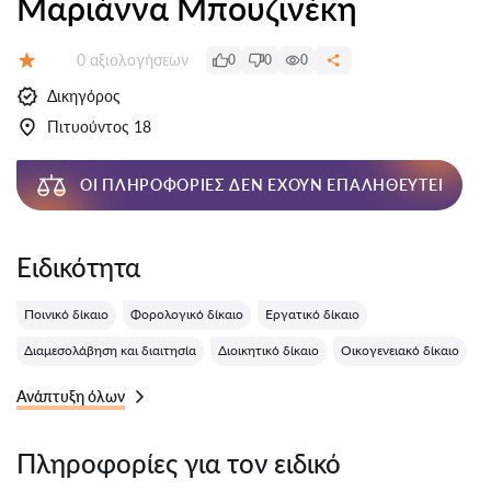
Μαριάννα Μπουζινέκη
Αξιολογήσεις:
0 αξιολογήσεων
0
0
0
Αξιολόγηση:
Δικηγόρος
Πιτυούντος 18
ΟΙ ΠΛΗΡΟΦΟΡΊΕΣ ΔΕΝ ΈΧΟΥΝ ΕΠΑΛΗΘΕΥΤΕΊ
Ειδικότητα
Ποινικό δίκαιο
Φορολογικό δίκαιο
Εργατικό δίκαιο
Διαμεσολάβηση και διαιτησία
Διοικητικό δίκαιο
Οικογενειακό δίκαιο
Ανάπτυξη όλων
Πληροφορίες για τον ειδικό