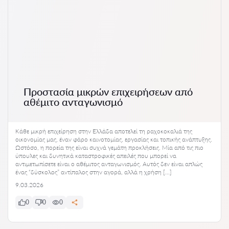
Προστασία μικρών επιχειρήσεων από
αθέμιτο ανταγωνισμό
Κάθε μικρή επιχείρηση στην Ελλάδα αποτελεί τη ραχοκοκαλιά της
οικονομίας μας, έναν φάρο καινοτομίας, εργασίας και τοπικής ανάπτυξης.
Ωστόσο, η πορεία της είναι συχνά γεμάτη προκλήσεις. Μία από τις πιο
ύπουλες και δυνητικά καταστροφικές απειλές που μπορεί να
αντιμετωπίσετε είναι ο αθέμιτος ανταγωνισμός. Αυτός δεν είναι απλώς
ένας “δύσκολος” αντίπαλος στην αγορά, αλλά η χρήση […]
9.03.2026
0
0
0