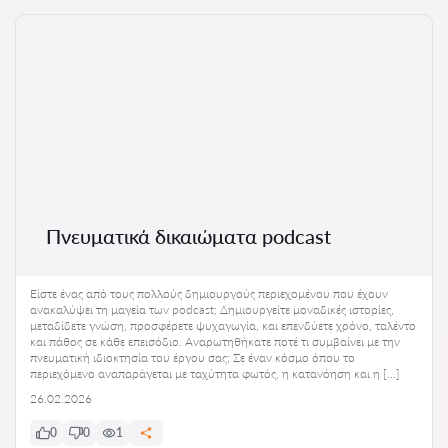
Πνευματικά δικαιώματα podcast
Είστε ένας από τους πολλούς δημιουργούς περιεχομένου που έχουν
ανακαλύψει τη μαγεία των podcast; Δημιουργείτε μοναδικές ιστορίες,
μεταδίδετε γνώση, προσφέρετε ψυχαγωγία, και επενδύετε χρόνο, ταλέντο
και πάθος σε κάθε επεισόδιο. Αναρωτηθήκατε ποτέ τι συμβαίνει με την
πνευματική ιδιοκτησία του έργου σας; Σε έναν κόσμο όπου το
περιεχόμενο αναπαράγεται με ταχύτητα φωτός, η κατανόηση και η […]
26.02.2026
0
0
1