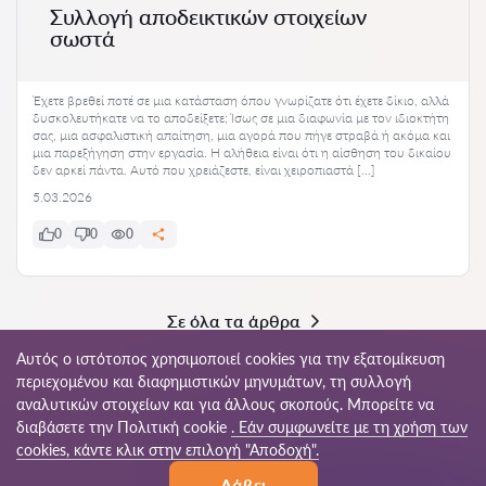
Συλλογή αποδεικτικών στοιχείων
σωστά
Έχετε βρεθεί ποτέ σε μια κατάσταση όπου γνωρίζατε ότι έχετε δίκιο, αλλά
δυσκολευτήκατε να το αποδείξετε; Ίσως σε μια διαφωνία με τον ιδιοκτήτη
σας, μια ασφαλιστική απαίτηση, μια αγορά που πήγε στραβά ή ακόμα και
μια παρεξήγηση στην εργασία. Η αλήθεια είναι ότι η αίσθηση του δικαίου
δεν αρκεί πάντα. Αυτό που χρειάζεστε, είναι χειροπιαστά […]
5.03.2026
0
0
0
Σε όλα τα άρθρα
Αυτός ο ιστότοπος χρησιμοποιεί cookies για την εξατομίκευση
περιεχομένου και διαφημιστικών μηνυμάτων, τη συλλογή
αναλυτικών στοιχείων και για άλλους σκοπούς. Μπορείτε να
© 2026 Juristi-gr.com
διαβάσετε την Πολιτική cookie
. Εάν συμφωνείτε με τη χρήση των
cookies, κάντε κλικ στην επιλογή "Αποδοχή".
Όροι
Χάρτης
Το παγκόσμιο δίκτυό
Λάβει