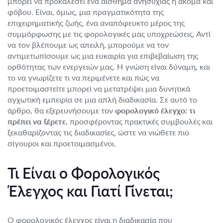
μπορεί να προκαλέσει ένα αίσθημα ανησυχίας ή ακόμα και
φόβου. Είναι, όμως, μια πραγματικότητα της
επιχειρηματικής ζωής, ένα αναπόφευκτο μέρος της
συμμόρφωσης με τις φορολογικές μας υποχρεώσεις. Αντί
να τον βλέπουμε ως απειλή, μπορούμε να τον
αντιμετωπίσουμε ως μια ευκαιρία για επιβεβαίωση της
ορθότητας των ενεργειών μας. Η γνώση είναι δύναμη, και
το να γνωρίζετε τι να περιμένετε και πώς να
προετοιμαστείτε μπορεί να μετατρέψει μια δυνητικά
αγχωτική εμπειρία σε μια απλή διαδικασία. Σε αυτό το
άρθρο, θα εξερευνήσουμε τον
φορολογικό έλεγχο: τι
πρέπει να ξέρετε
, προσφέροντας πρακτικές συμβουλές και
ξεκαθαρίζοντας τις διαδικασίες, ώστε να νιώθετε πιο
σίγουροι και προετοιμασμένοι.
Τι Είναι ο Φορολογικός
Έλεγχος και Γιατί Γίνεται;
Ο φορολογικός έλεγχος είναι η διαδικασία που