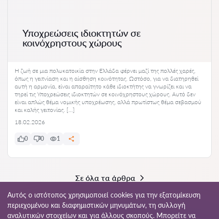
Υποχρεώσεις ιδιοκτητών σε
κοινόχρηστους χώρους
Η ζωή σε μια πολυκατοικία στην Ελλάδα φέρνει μαζί της πολλές χαρές,
όπως η γειτνίαση και η αίσθηση κοινότητας. Ωστόσο, για να διατηρηθεί
αυτή η αρμονία, είναι απαραίτητο κάθε ιδιοκτήτης να γνωρίζει και να
τηρεί τις Υποχρεώσεις ιδιοκτητών σε κοινόχρηστους χώρους. Αυτό δεν
είναι απλώς θέμα νομικής υποχρέωσης, αλλά πρωτίστως θέμα σεβασμού
και καλής γειτονίας. […]
18.02.2026
0
0
1
Σε όλα τα άρθρα
Αυτός ο ιστότοπος χρησιμοποιεί cookies για την εξατομίκευση
περιεχομένου και διαφημιστικών μηνυμάτων, τη συλλογή
αναλυτικών στοιχείων και για άλλους σκοπούς. Μπορείτε να