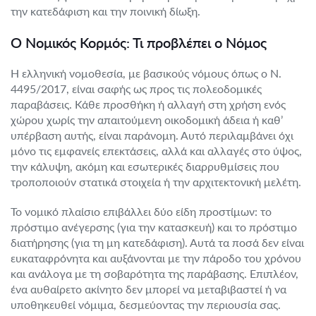
την κατεδάφιση και την ποινική δίωξη.
Ο Νομικός Κορμός: Τι προβλέπει ο Νόμος
Η ελληνική νομοθεσία, με βασικούς νόμους όπως ο Ν.
4495/2017, είναι σαφής ως προς τις πολεοδομικές
παραβάσεις. Κάθε προσθήκη ή αλλαγή στη χρήση ενός
χώρου χωρίς την απαιτούμενη οικοδομική άδεια ή καθ’
υπέρβαση αυτής, είναι παράνομη. Αυτό περιλαμβάνει όχι
μόνο τις εμφανείς επεκτάσεις, αλλά και αλλαγές στο ύψος,
την κάλυψη, ακόμη και εσωτερικές διαρρυθμίσεις που
τροποποιούν στατικά στοιχεία ή την αρχιτεκτονική μελέτη.
Το νομικό πλαίσιο επιβάλλει δύο είδη προστίμων: το
πρόστιμο ανέγερσης (για την κατασκευή) και το πρόστιμο
διατήρησης (για τη μη κατεδάφιση). Αυτά τα ποσά δεν είναι
ευκαταφρόνητα και αυξάνονται με την πάροδο του χρόνου
και ανάλογα με τη σοβαρότητα της παράβασης. Επιπλέον,
ένα αυθαίρετο ακίνητο δεν μπορεί να μεταβιβαστεί ή να
υποθηκευθεί νόμιμα, δεσμεύοντας την περιουσία σας.