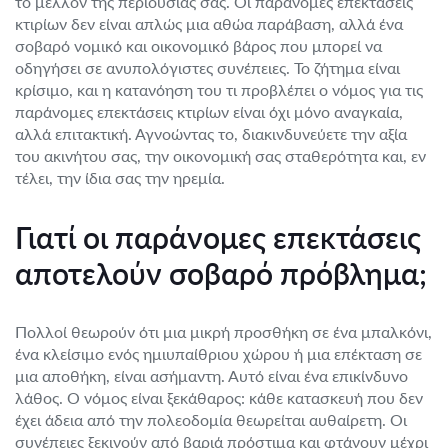
το μέλλον της περιουσίας σας. Οι παράνομες επεκτάσεις
κτιρίων δεν είναι απλώς μια αθώα παράβαση, αλλά ένα
σοβαρό νομικό και οικονομικό βάρος που μπορεί να
οδηγήσει σε ανυπολόγιστες συνέπειες. Το ζήτημα είναι
κρίσιμο, και η κατανόηση του τι προβλέπει ο νόμος για τις
παράνομες επεκτάσεις κτιρίων είναι όχι μόνο αναγκαία,
αλλά επιτακτική. Αγνοώντας το, διακινδυνεύετε την αξία
του ακινήτου σας, την οικονομική σας σταθερότητα και, εν
τέλει, την ίδια σας την ηρεμία.
Γιατί οι παράνομες επεκτάσεις
αποτελούν σοβαρό πρόβλημα;
Πολλοί θεωρούν ότι μια μικρή προσθήκη σε ένα μπαλκόνι,
ένα κλείσιμο ενός ημιυπαίθριου χώρου ή μια επέκταση σε
μια αποθήκη, είναι ασήμαντη. Αυτό είναι ένα επικίνδυνο
λάθος. Ο νόμος είναι ξεκάθαρος: κάθε κατασκευή που δεν
έχει άδεια από την πολεοδομία θεωρείται αυθαίρετη. Οι
συνέπειες ξεκινούν από βαριά πρόστιμα και φτάνουν μέχρι