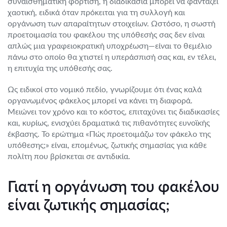
συναισθηματική φόρτιση, η διαδικασία μπορεί να φαντάζει
χαοτική, ειδικά όταν πρόκειται για τη συλλογή και
οργάνωση των απαραίτητων στοιχείων. Ωστόσο, η σωστή
προετοιμασία του φακέλου της υπόθεσής σας δεν είναι
απλώς μια γραφειοκρατική υποχρέωση—είναι το θεμέλιο
πάνω στο οποίο θα χτιστεί η υπεράσπισή σας και, εν τέλει,
η επιτυχία της υπόθεσής σας.
Ως ειδικοί στο νομικό πεδίο, γνωρίζουμε ότι ένας καλά
οργανωμένος φάκελος μπορεί να κάνει τη διαφορά.
Μειώνει τον χρόνο και το κόστος, επιταχύνει τις διαδικασίες
και, κυρίως, ενισχύει δραματικά τις πιθανότητες ευνοϊκής
έκβασης. Το ερώτημα «Πώς προετοιμάζω τον φάκελο της
υπόθεσης;» είναι, επομένως, ζωτικής σημασίας για κάθε
πολίτη που βρίσκεται σε αντιδικία.
Γιατί η οργάνωση του φακέλου
είναι ζωτικής σημασίας;