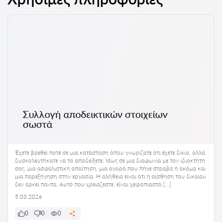
Συλλογή αποδεικτικών στοιχείων
σωστά
Έχετε βρεθεί ποτέ σε μια κατάσταση όπου γνωρίζατε ότι έχετε δίκιο, αλλά
δυσκολευτήκατε να το αποδείξετε; Ίσως σε μια διαφωνία με τον ιδιοκτήτη
σας, μια ασφαλιστική απαίτηση, μια αγορά που πήγε στραβά ή ακόμα και
μια παρεξήγηση στην εργασία. Η αλήθεια είναι ότι η αίσθηση του δικαίου
δεν αρκεί πάντα. Αυτό που χρειάζεστε, είναι χειροπιαστά […]
5.03.2026
0
0
0