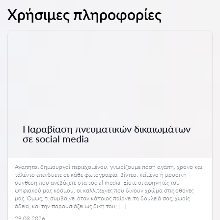
Χρήσιμες πληροφορίες
Παραβίαση πνευματικών δικαιωμάτων
σε social media
Αγαπητοί δημιουργοί περιεχομένου, γνωρίζουμε πόση αγάπη, χρόνο και
ταλέντο επενδύετε σε κάθε φωτογραφία, βίντεο, κείμενο ή μουσική
σύνθεση που ανεβάζετε στα social media. Είστε οι αφηγητές του
ψηφιακού μας κόσμου, οι καλλιτέχνες που δίνουν χρώμα στις οθόνες
μας. Όμως, τι συμβαίνει όταν κάποιος παίρνει τη δουλειά σας, χωρίς
άδεια, και την παρουσιάζει ως δική του; […]
29.03.2026