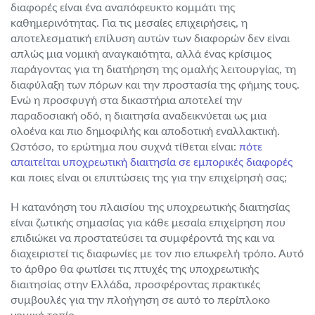
διαφορές είναι ένα αναπόφευκτο κομμάτι της
καθημερινότητας. Για τις μεσαίες επιχειρήσεις, η
αποτελεσματική επίλυση αυτών των διαφορών δεν είναι
απλώς μια νομική αναγκαιότητα, αλλά ένας κρίσιμος
παράγοντας για τη διατήρηση της ομαλής λειτουργίας, τη
διαφύλαξη των πόρων και την προστασία της φήμης τους.
Ενώ η προσφυγή στα δικαστήρια αποτελεί την
παραδοσιακή οδό, η διαιτησία αναδεικνύεται ως μια
ολοένα και πιο δημοφιλής και αποδοτική εναλλακτική.
Ωστόσο, το ερώτημα που συχνά τίθεται είναι:
πότε
απαιτείται υποχρεωτική διαιτησία σε εμπορικές διαφορές
και ποιες είναι οι επιπτώσεις της για την επιχείρησή σας;
Η κατανόηση του πλαισίου της υποχρεωτικής διαιτησίας
είναι ζωτικής σημασίας για κάθε μεσαία επιχείρηση που
επιδιώκει να προστατεύσει τα συμφέροντά της και να
διαχειριστεί τις διαφωνίες με τον πιο επωφελή τρόπο. Αυτό
το άρθρο θα φωτίσει τις πτυχές της υποχρεωτικής
διαιτησίας στην Ελλάδα, προσφέροντας πρακτικές
συμβουλές για την πλοήγηση σε αυτό το περίπλοκο
νομικό τοπίο.