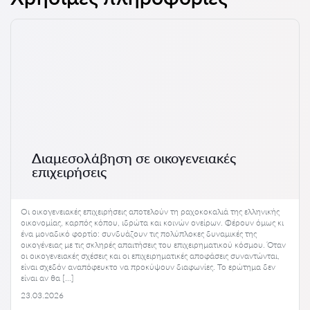
Διαμεσολάβηση σε οικογενειακές
επιχειρήσεις
Οι οικογενειακές επιχειρήσεις αποτελούν τη ραχοκοκαλιά της ελληνικής
οικονομίας, καρπός κόπου, ιδρώτα και κοινών ονείρων. Φέρουν όμως κι
ένα μοναδικό φορτίο: συνδυάζουν τις πολύπλοκες δυναμικές της
οικογένειας με τις σκληρές απαιτήσεις του επιχειρηματικού κόσμου. Όταν
οι οικογενειακές σχέσεις και οι επιχειρηματικές αποφάσεις συναντώνται,
είναι σχεδόν αναπόφευκτο να προκύψουν διαφωνίες. Το ερώτημα δεν
είναι αν θα […]
23.03.2026