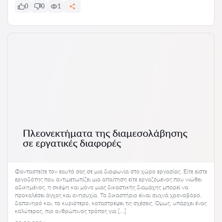
0
0
1
Πλεονεκτήματα της διαμεσολάβησης
σε εργατικές διαφορές
Φανταστείτε τον εαυτό σας σε μια διαφωνία στο χώρο εργασίας. Είτε είστε
εργοδότης που αντιμετωπίζει μια απαίτηση είτε εργαζόμενος που νιώθει
αδικημένος, η σκέψη και μόνο μιας δικαστικής διαμάχης μπορεί να
προκαλέσει άγχος και ανησυχία. Το δικαστήριο είναι συχνά χρονοβόρο,
δαπανηρό και, το κυριότερο, καταστρέφει τις σχέσεις. Όμως, υπάρχει ένας
καλύτερος, πιο ανθρώπινος τρόπος για […]