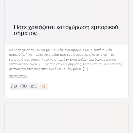
Πότε χρειάζεται κατοχύρωση εμπορικού
σήματος
Κάθε επιχείρηση ξεκινά με μια ιδέα, ένα όραμα. Όμως, αυτή η ιδέα
αποκτά ζωή και ταυτότητα μέσα από ένα όνομα, ένα λογότυπο – το
εμπορικό σας σήμα. Αυτό το σήμα δεν είναι απλώς μια διακοσμητική
λεπτομέρεια, είναι η ψυχή της επιχείρησής σας, το πρώτο σημείο επαφής
με τους πελάτες σας στην Ελλάδα και όχι μόνο. […]
28.03.2026
0
0
3