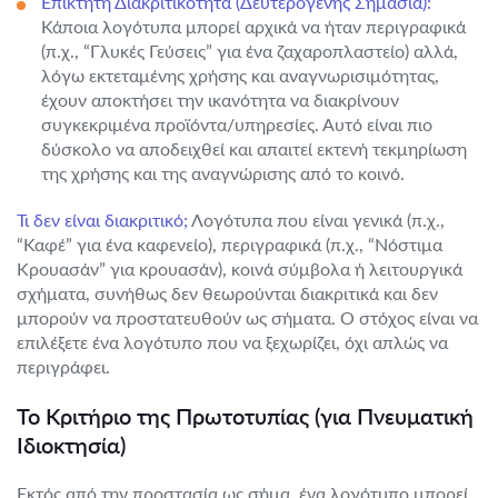
Επίκτητη Διακριτικότητα (Δευτερογενής Σημασία):
Κάποια λογότυπα μπορεί αρχικά να ήταν περιγραφικά
(π.χ., “Γλυκές Γεύσεις” για ένα ζαχαροπλαστείο) αλλά,
λόγω εκτεταμένης χρήσης και αναγνωρισιμότητας,
έχουν αποκτήσει την ικανότητα να διακρίνουν
συγκεκριμένα προϊόντα/υπηρεσίες. Αυτό είναι πιο
δύσκολο να αποδειχθεί και απαιτεί εκτενή τεκμηρίωση
της χρήσης και της αναγνώρισης από το κοινό.
Τι δεν είναι διακριτικό;
Λογότυπα που είναι γενικά (π.χ.,
“Καφέ” για ένα καφενείο), περιγραφικά (π.χ., “Νόστιμα
Κρουασάν” για κρουασάν), κοινά σύμβολα ή λειτουργικά
σχήματα, συνήθως δεν θεωρούνται διακριτικά και δεν
μπορούν να προστατευθούν ως σήματα. Ο στόχος είναι να
επιλέξετε ένα λογότυπο που να ξεχωρίζει, όχι απλώς να
περιγράφει.
Το Κριτήριο της Πρωτοτυπίας (για Πνευματική
Ιδιοκτησία)
Εκτός από την προστασία ως σήμα, ένα λογότυπο μπορεί