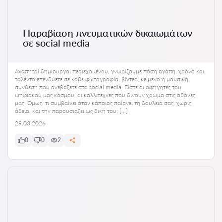
Παραβίαση πνευματικών δικαιωμάτων
σε social media
Αγαπητοί δημιουργοί περιεχομένου, γνωρίζουμε πόση αγάπη, χρόνο και
ταλέντο επενδύετε σε κάθε φωτογραφία, βίντεο, κείμενο ή μουσική
σύνθεση που ανεβάζετε στα social media. Είστε οι αφηγητές του
ψηφιακού μας κόσμου, οι καλλιτέχνες που δίνουν χρώμα στις οθόνες
μας. Όμως, τι συμβαίνει όταν κάποιος παίρνει τη δουλειά σας, χωρίς
άδεια, και την παρουσιάζει ως δική του; […]
29.03.2026
0
0
2