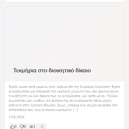
Τεκμήρια στο διοικητικό δίκαιο
Έχετε νιώσει ποτέ χαμένοι στον λαβύρινθο της δημόσιας διοίκησης; Έχετε
αντιμετωπίσει μια απόφαση της κρατικής μηχανής που σας φάνηκε άδικη
ή ανεξήγητη και δεν ξέρατε πώς να αντιδράσετε; Δεν είστε μόνοι. Πολλοί
συμπολίτες μας νιώθουν ότι βρίσκονται σε ανισόρροπο πεδίο μάχης
απέναντι στην κρατική εξουσία. Όμως, υπάρχει ένα ισχυρό εργαλείο στο
οπλοστάσιό σας, συχνά παραγνωρισμένο: […]
2.03.2026
0
0
1