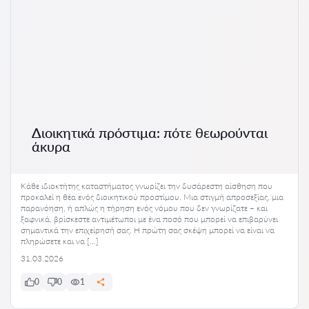
Διοικητικά πρόστιμα: πότε θεωρούνται
άκυρα
Κάθε ιδιοκτήτης καταστήματος γνωρίζει την δυσάρεστη αίσθηση που
προκαλεί η θέα ενός διοικητικού προστίμου. Μια στιγμή απροσεξίας, μια
παρανόηση, ή απλώς η τήρηση ενός νόμου που δεν γνωρίζατε – και
ξαφνικά, βρίσκεστε αντιμέτωποι με ένα ποσό που μπορεί να επιβαρύνει
σημαντικά την επιχείρησή σας. Η πρώτη σας σκέψη μπορεί να είναι να
πληρώσετε και να […]
31.03.2026
0
0
1