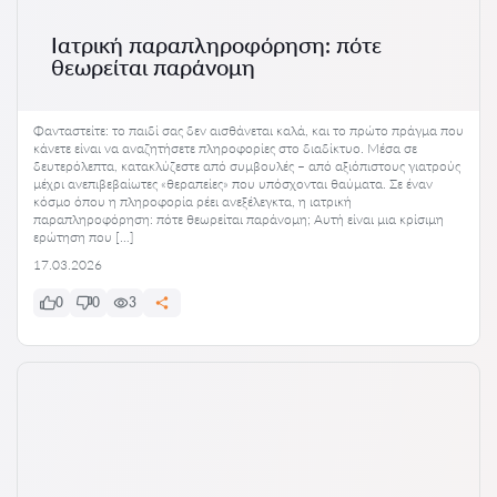
Ιατρική παραπληροφόρηση: πότε
θεωρείται παράνομη
Φανταστείτε: το παιδί σας δεν αισθάνεται καλά, και το πρώτο πράγμα που
κάνετε είναι να αναζητήσετε πληροφορίες στο διαδίκτυο. Μέσα σε
δευτερόλεπτα, κατακλύζεστε από συμβουλές – από αξιόπιστους γιατρούς
μέχρι ανεπιβεβαίωτες «θεραπείες» που υπόσχονται θαύματα. Σε έναν
κόσμο όπου η πληροφορία ρέει ανεξέλεγκτα, η ιατρική
παραπληροφόρηση: πότε θεωρείται παράνομη; Αυτή είναι μια κρίσιμη
ερώτηση που […]
17.03.2026
0
0
3