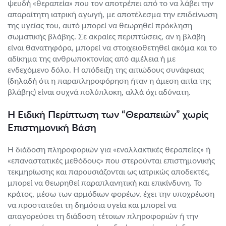
ψευδή «θεραπεία» που τον αποτρέπει από το να λάβει την
απαραίτητη ιατρική αγωγή, με αποτέλεσμα την επιδείνωση
της υγείας του, αυτό μπορεί να θεωρηθεί πρόκληση
σωματικής βλάβης. Σε ακραίες περιπτώσεις, αν η βλάβη
είναι θανατηφόρα, μπορεί να στοιχειοθετηθεί ακόμα και το
αδίκημα της ανθρωποκτονίας από αμέλεια ή με
ενδεχόμενο δόλο. Η απόδειξη της αιτιώδους συνάφειας
(δηλαδή ότι η παραπληροφόρηση ήταν η άμεση αιτία της
βλάβης) είναι συχνά πολύπλοκη, αλλά όχι αδύνατη.
Η Ειδική Περίπτωση των “Θεραπειών” χωρίς
Επιστημονική Βάση
Η διάδοση πληροφοριών για «εναλλακτικές θεραπείες» ή
«επαναστατικές μεθόδους» που στερούνται επιστημονικής
τεκμηρίωσης και παρουσιάζονται ως ιατρικώς αποδεκτές,
μπορεί να θεωρηθεί παραπλανητική και επικίνδυνη. Το
κράτος, μέσω των αρμόδιων φορέων, έχει την υποχρέωση
να προστατεύει τη δημόσια υγεία και μπορεί να
απαγορεύσει τη διάδοση τέτοιων πληροφοριών ή την