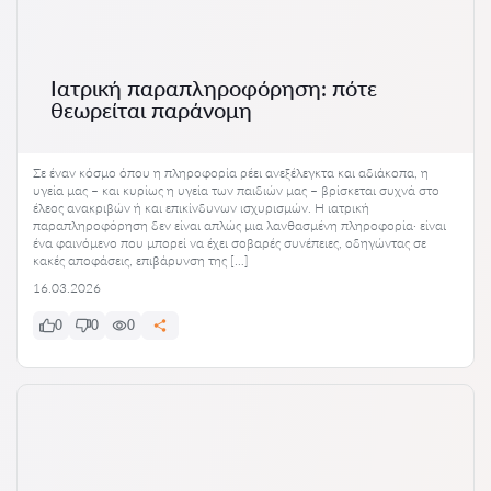
Ιατρική παραπληροφόρηση: πότε
θεωρείται παράνομη
Σε έναν κόσμο όπου η πληροφορία ρέει ανεξέλεγκτα και αδιάκοπα, η
υγεία μας – και κυρίως η υγεία των παιδιών μας – βρίσκεται συχνά στο
έλεος ανακριβών ή και επικίνδυνων ισχυρισμών. Η ιατρική
παραπληροφόρηση δεν είναι απλώς μια λανθασμένη πληροφορία· είναι
ένα φαινόμενο που μπορεί να έχει σοβαρές συνέπειες, οδηγώντας σε
κακές αποφάσεις, επιβάρυνση της […]
16.03.2026
0
0
0