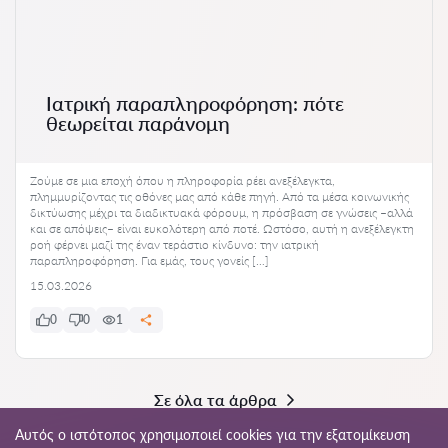
Ιατρική παραπληροφόρηση: πότε
θεωρείται παράνομη
Ζούμε σε μια εποχή όπου η πληροφορία ρέει ανεξέλεγκτα,
πλημμυρίζοντας τις οθόνες μας από κάθε πηγή. Από τα μέσα κοινωνικής
δικτύωσης μέχρι τα διαδικτυακά φόρουμ, η πρόσβαση σε γνώσεις –αλλά
και σε απόψεις– είναι ευκολότερη από ποτέ. Ωστόσο, αυτή η ανεξέλεγκτη
ροή φέρνει μαζί της έναν τεράστιο κίνδυνο: την ιατρική
παραπληροφόρηση. Για εμάς, τους γονείς […]
15.03.2026
0
0
1
Σε όλα τα άρθρα
Αυτός ο ιστότοπος χρησιμοποιεί cookies για την εξατομίκευση