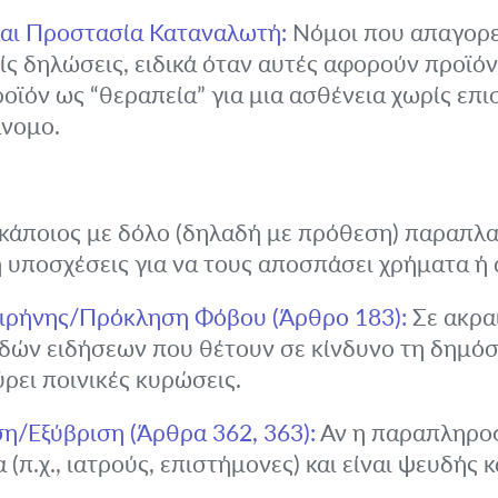
και Προστασία Καταναλωτή:
Νόμοι που απαγορε
είς δηλώσεις, ειδικά όταν αυτές αφορούν προϊόν
ροϊόν ως “θεραπεία” για μια ασθένεια χωρίς επ
άνομο.
κάποιος με δόλο (δηλαδή με πρόθεση) παραπλα
ή υποσχέσεις για να τους αποσπάσει χρήματα ή
Ειρήνης/Πρόκληση Φόβου (Άρθρο 183):
Σε ακραί
δών ειδήσεων που θέτουν σε κίνδυνο τη δημόσι
ρει ποινικές κυρώσεις.
/Εξύβριση (Άρθρα 362, 363):
Αν η παραπληρο
π.χ., ιατρούς, επιστήμονες) και είναι ψευδής 