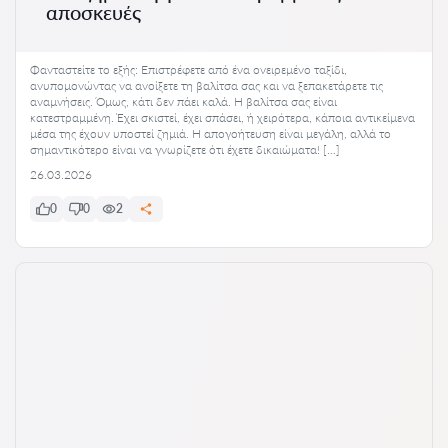
αποσκευές
Φανταστείτε το εξής: Επιστρέφετε από ένα ονειρεμένο ταξίδι,
ανυπομονώντας να ανοίξετε τη βαλίτσα σας και να ξεπακετάρετε τις
αναμνήσεις. Όμως, κάτι δεν πάει καλά. Η βαλίτσα σας είναι
κατεστραμμένη. Έχει σκιστεί, έχει σπάσει, ή χειρότερα, κάποια αντικείμενα
μέσα της έχουν υποστεί ζημιά. Η απογοήτευση είναι μεγάλη, αλλά το
σημαντικότερο είναι να γνωρίζετε ότι έχετε δικαιώματα! […]
26.03.2026
0
0
2