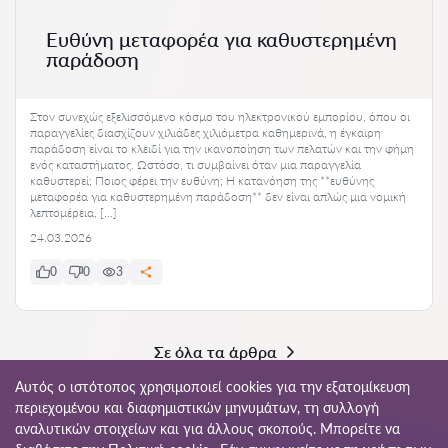
Ευθύνη μεταφορέα για καθυστερημένη
παράδοση
Στον συνεχώς εξελισσόμενο κόσμο του ηλεκτρονικού εμπορίου, όπου οι
παραγγελίες διασχίζουν χιλιάδες χιλιόμετρα καθημερινά, η έγκαιρη
παράδοση είναι το κλειδί για την ικανοποίηση των πελατών και την φήμη
ενός καταστήματος. Ωστόσο, τι συμβαίνει όταν μια παραγγελία
καθυστερεί; Ποιος φέρει την ευθύνη; Η κατανόηση της **ευθύνης
μεταφορέα για καθυστερημένη παράδοση** δεν είναι απλώς μια νομική
λεπτομέρεια, […]
24.03.2026
0
0
3
Σε όλα τα άρθρα
Αυτός ο ιστότοπος χρησιμοποιεί cookies για την εξατομίκευση
περιεχομένου και διαφημιστικών μηνυμάτων, τη συλλογή
αναλυτικών στοιχείων και για άλλους σκοπούς. Μπορείτε να