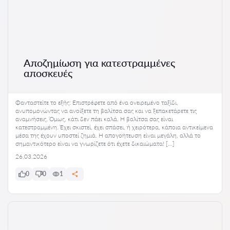
Αποζημίωση για κατεστραμμένες
αποσκευές
Φανταστείτε το εξής: Επιστρέφετε από ένα ονειρεμένο ταξίδι,
ανυπομονώντας να ανοίξετε τη βαλίτσα σας και να ξεπακετάρετε τις
αναμνήσεις. Όμως, κάτι δεν πάει καλά. Η βαλίτσα σας είναι
κατεστραμμένη. Έχει σκιστεί, έχει σπάσει, ή χειρότερα, κάποια αντικείμενα
μέσα της έχουν υποστεί ζημιά. Η απογοήτευση είναι μεγάλη, αλλά το
σημαντικότερο είναι να γνωρίζετε ότι έχετε δικαιώματα! […]
26.03.2026
0
0
1