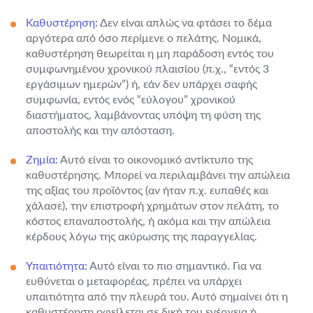
Καθυστέρηση:
Δεν είναι απλώς να φτάσει το δέμα
αργότερα από όσο περίμενε ο πελάτης. Νομικά,
καθυστέρηση θεωρείται η μη παράδοση εντός του
συμφωνημένου χρονικού πλαισίου (π.χ., “εντός 3
εργάσιμων ημερών”) ή, εάν δεν υπάρχει σαφής
συμφωνία, εντός ενός “εύλογου” χρονικού
διαστήματος, λαμβάνοντας υπόψη τη φύση της
αποστολής και την απόσταση.
Ζημία:
Αυτό είναι το οικονομικό αντίκτυπο της
καθυστέρησης. Μπορεί να περιλαμβάνει την απώλεια
της αξίας του προϊόντος (αν ήταν π.χ. ευπαθές και
χάλασε), την επιστροφή χρημάτων στον πελάτη, το
κόστος επαναποστολής, ή ακόμα και την απώλεια
κέρδους λόγω της ακύρωσης της παραγγελίας.
Υπαιτιότητα:
Αυτό είναι το πιο σημαντικό. Για να
ευθύνεται ο μεταφορέας, πρέπει να υπάρχει
υπαιτιότητα από την πλευρά του. Αυτό σημαίνει ότι η
καθυστέρηση οφείλεται σε δική του ενέργεια ή