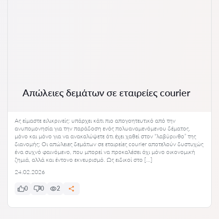
Απώλειες δεμάτων σε εταιρείες courier
Ας είμαστε ειλικρινείς: υπάρχει κάτι πιο απογοητευτικό από την
ανυπομονησία για την παράδοση ενός πολυαναμενόμενου δέματος,
μόνο και μόνο για να ανακαλύψετε ότι έχει χαθεί στον “λαβύρινθο” της
διανομής; Οι απώλειες δεμάτων σε εταιρείες courier αποτελούν δυστυχώς
ένα συχνό φαινόμενο, που μπορεί να προκαλέσει όχι μόνο οικονομική
ζημιά, αλλά και έντονο εκνευρισμό. Ως ειδικοί στο […]
24.02.2026
0
0
2