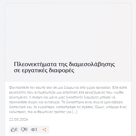
Πλεονεκτήματα της διαμεσολάβησης
σε εργατικές διαφορές
Φανταστείτε τον εαυτό σας σε μια διαφωνία στο χώρο εργασίας. Είτε είστε
εργοδότης που αντιμετωπίζει μια απαίτηση είτε εργαζόμενος που νιώθει
αδικημένος, η σκέψη και μόνο μιας δικαστικής διαμάχης μπορεί να
προκαλέσει άγχος και ανησυχία. Το δικαστήριο είναι συχνά χρονοβόρο,
δαπανηρό και, το κυριότερο, καταστρέφει τις σχέσεις. Όμως, υπάρχει ένας
καλύτερος, πιο ανθρώπινος τρόπος για […]
22.03.2026
0
0
1