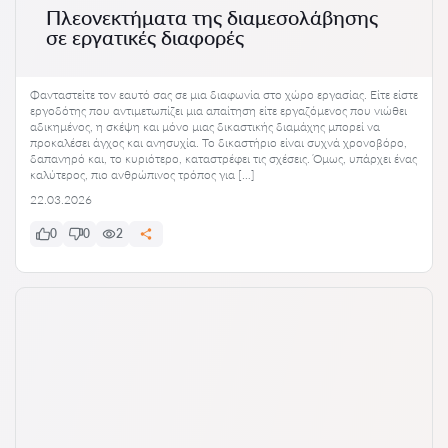
Πλεονεκτήματα της διαμεσολάβησης
σε εργατικές διαφορές
Φανταστείτε τον εαυτό σας σε μια διαφωνία στο χώρο εργασίας. Είτε είστε
εργοδότης που αντιμετωπίζει μια απαίτηση είτε εργαζόμενος που νιώθει
αδικημένος, η σκέψη και μόνο μιας δικαστικής διαμάχης μπορεί να
προκαλέσει άγχος και ανησυχία. Το δικαστήριο είναι συχνά χρονοβόρο,
δαπανηρό και, το κυριότερο, καταστρέφει τις σχέσεις. Όμως, υπάρχει ένας
καλύτερος, πιο ανθρώπινος τρόπος για […]
22.03.2026
0
0
2