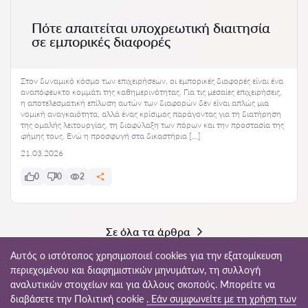
Πότε απαιτείται υποχρεωτική διαιτησία
σε εμπορικές διαφορές
Στον δυναμικό κόσμο των επιχειρήσεων, οι εμπορικές διαφορές είναι ένα
αναπόφευκτο κομμάτι της καθημερινότητας. Για τις μεσαίες επιχειρήσεις,
η αποτελεσματική επίλυση αυτών των διαφορών δεν είναι απλώς μια
νομική αναγκαιότητα, αλλά ένας κρίσιμος παράγοντας για τη διατήρηση
της ομαλής λειτουργίας, τη διαφύλαξη των πόρων και την προστασία της
φήμης τους. Ενώ η προσφυγή στα δικαστήρια […]
21.03.2026
0
0
2
Σε όλα τα άρθρα
Αυτός ο ιστότοπος χρησιμοποιεί cookies για την εξατομίκευση
περιεχομένου και διαφημιστικών μηνυμάτων, τη συλλογή
αναλυτικών στοιχείων και για άλλους σκοπούς. Μπορείτε να
© 2026 Juristi-gr.com
διαβάσετε την Πολιτική cookie
. Εάν συμφωνείτε με τη χρήση των