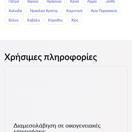
Πάτρα
Βέροια
Ηράκλειο
Χανιά
Λαμία
Ξάνθη
Χαλκιδα
Ηράκλειο Κρήτης
Κομοτηνή
Αγία Παρασκευή
Βόλος
Καβάλα
Κόρινθος
Χίος
Χρήσιμες πληροφορίες
Διαμεσολάβηση σε οικογενειακές
επιχειρήσεις